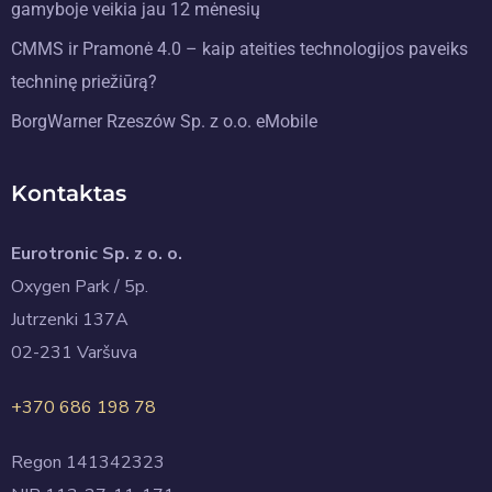
gamyboje veikia jau 12 mėnesių
CMMS ir Pramonė 4.0 – kaip ateities technologijos paveiks
techninę priežiūrą?
BorgWarner Rzeszów Sp. z o.o. eMobile
Kontaktas
Eurotronic Sp. z o. o.
Oxygen Park / 5p.
Jutrzenki 137A
02-231 Varšuva
+370 686 198 78
Regon 141342323