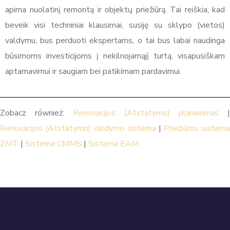
apima nuolatinį remontą ir objektų priežiūrą. Tai reiškia, kad
beveik visi techniniai klausimai, susiję su sklypo (vietos)
valdymu, bus perduoti ekspertams, o tai bus labai naudinga
būsimoms investicijoms į nekilnojamąjį turtą, visapusiškam
aptarnavimui ir saugiam bei patikimam pardavimui.
Zobacz również:
Renovacijos (Atstatymo) planavimas
|
Renovacijos (Atstatymo) valdymo sistema
|
Priežiūros sistem
ZMT
|
Sistema CMMS
|
Sistema EAM