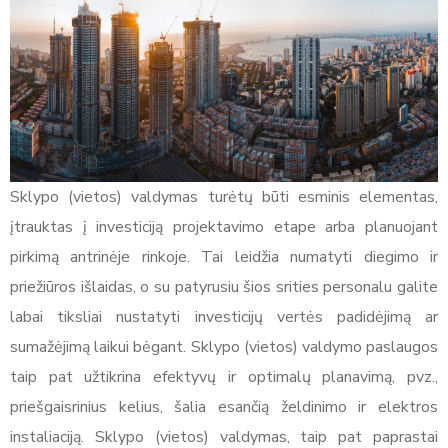
Sklypo (vietos) valdymas turėtų būti esminis elementas,
įtrauktas į investiciją projektavimo etape arba planuojant
pirkimą antrinėje rinkoje. Tai leidžia numatyti diegimo ir
priežiūros išlaidas, o su patyrusiu šios srities personalu galite
labai tiksliai nustatyti investicijų vertės padidėjimą ar
sumažėjimą laikui bėgant. Sklypo (vietos) valdymo paslaugos
taip pat užtikrina efektyvų ir optimalų planavimą, pvz.,
priešgaisrinius kelius, šalia esančią želdinimo ir elektros
instaliaciją. Sklypo (vietos) valdymas, taip pat paprastai