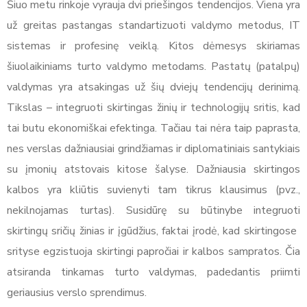
Šiuo metu rinkoje vyrauja dvi priešingos tendencijos. Viena yra
už greitas pastangas standartizuoti valdymo metodus, IT
sistemas ir profesinę veiklą. Kitos dėmesys skiriamas
šiuolaikiniams turto valdymo metodams. Pastatų (patalpų)
valdymas yra atsakingas už šių dviejų tendencijų derinimą.
Tikslas – integruoti skirtingas žinių ir technologijų sritis, kad
tai butu ekonomiškai efektinga. Tačiau tai nėra taip paprasta,
nes verslas dažniausiai grindžiamas ir diplomatiniais santykiais
su įmonių atstovais kitose šalyse. Dažniausia skirtingos
kalbos yra kliūtis suvienyti tam tikrus klausimus (pvz.,
nekilnojamas turtas). Susidūrę su būtinybe integruoti
skirtingų sričių žinias ir įgūdžius, faktai įrodė, kad skirtingose ​​
srityse egzistuoja skirtingi papročiai ir kalbos sampratos. Čia
atsiranda tinkamas turto valdymas, padedantis priimti
geriausius verslo sprendimus.