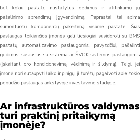
bet kokiu pastate nustatytus gedimus ir atitinkamų jų
pašalinimo sprendimų įgyvendinimą. Paprastai tai apima
sumontuotų komponentų pakeitimą visame pastate. Šias
paslaugas teikiančios įmonės gali tiesiogiai susidoroti su BMS
pastatų automatizavimo paslaugomis, pavyzdžiui, pašalinti
gedimus, susijusius su sistema ar ŠVOK sistemos paslaugomis
(įskaitant oro kondicionavimą, vėdinimą ir šildymą). Taigi, jei
įmonė nori sutaupyti laiko ir pinigų, ji turėtų pagalvoti apie tokio
pobūdžio paslaugas ankstyvoje investavimo stadijoje.
Ar infrastruktūros valdymas
turi praktinį pritaikymą
įmonėje?