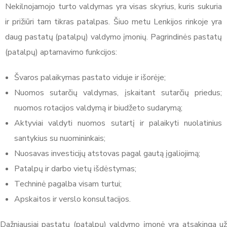
Nekilnojamojo turto valdymas yra visas skyrius, kuris sukuria
ir prižiūri tam tikras patalpas. Šiuo metu Lenkijos rinkoje yra
daug pastatų (patalpų) valdymo įmonių. Pagrindinės pastatų
(patalpų) aptarnavimo funkcijos:
Švaros palaikymas pastato viduje ir išorėje;
Nuomos sutarčių valdymas, įskaitant sutarčių priedus;
nuomos rotacijos valdymą ir biudžeto sudarymą;
Aktyviai valdyti nuomos sutartį ir palaikyti nuolatinius
santykius su nuomininkais;
Nuosavas investicijų atstovas pagal gautą įgaliojimą;
Patalpų ir darbo vietų išdėstymas;
Techninė pagalba visam turtui;
Apskaitos ir verslo konsultacijos.
Dažniausiai pastatų (patalpų) valdymo įmonė yra atsakinga už