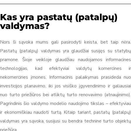
Kas yra pastatų (patalpų)
valdymas?
Nors ši sąvoka mums gali pasirodyti keista, bet taip nėra.
Pastatų (patalpų) valdymas yra glaudžiai susijęs su statybų
pramone. Šioje veikloje glaudžiau naudojamos informacines
technologijas, kad efektyviai valdytų komercines ir
nekomercines įmones. Informacinis palaikymas prasideda nuo
investicijos planavimo, iki jos visiško įgyvendinimo ir galiausiai
nuo turto priežiūros bei atliktų turto renovavimo (atnaujinimo).
Pagrindinis šio valdymo modelio naudojimo tikslas – efektyviau
ir ekonomiškiau naudoti turtą. Kitaip tariant, pastatų (patalpų)
valdymas yra sąvoka, susijusi su bendra technine turto objektų
priežiūra.