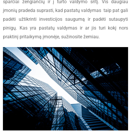
sparčiai žengiančių ir į turto valdymo sritį. Vis daugiau
įmonių pradeda suprasti, kad pastatų valdymas taip pat gali
padėti užtikrinti investicijos saugumą ir padėti sutaupyti
pinigų. Kas yra pastatų valdymas ir ar jis turi kokį nors
praktinį pritaikymą įmonėje, sužinosite žemiau.