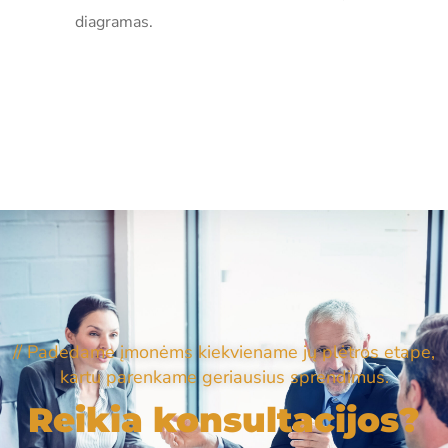
diagramas.
// Padedame įmonėms kiekviename jų plėtros etape,
kartu parenkame geriausius sprendimus.
Reikia konsultacijos?