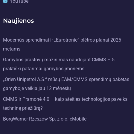
YouTube
Naujienos
Modernūs sprendimai ir „Eurotronic“ plėtros planai 2025
metams
Gamybos prastovų mažinimas naudojant CMMS – 5
praktiški patarimai gamybos įmonėms
„Orlen Unipetrol A.S.“ mūsų EAM/CMMS sprendimų paketas
gamyboje veikia jau 12 mėnesių
CMMS ir Pramonė 4.0 – kaip ateities technologijos paveiks
techninę priežiūrą?
BorgWarner Rzeszów Sp. z o.o. eMobile