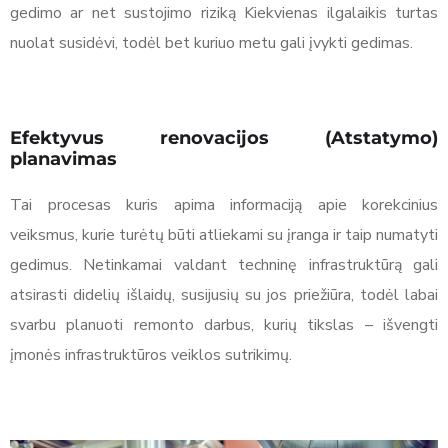
gedimo ar net sustojimo riziką Kiekvienas ilgalaikis turtas
nuolat susidėvi, todėl bet kuriuo metu gali įvykti gedimas.
Efektyvus renovacijos (Atstatymo)
planavimas
Tai procesas kuris apima informaciją apie korekcinius
veiksmus, kurie turėtų būti atliekami su įranga ir taip numatyti
gedimus. Netinkamai valdant techninę infrastruktūrą gali
atsirasti didelių išlaidų, susijusių su jos priežiūra, todėl labai
svarbu planuoti remonto darbus, kurių tikslas – išvengti
įmonės infrastruktūros veiklos sutrikimų.