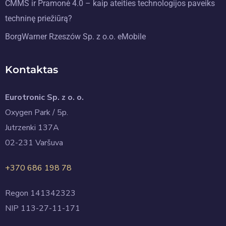
CMMS ir Pramonė 4.0 – kaip ateities technologijos paveiks
techninę priežiūrą?
BorgWarner Rzeszów Sp. z o.o. eMobile
Kontaktas
Eurotronic Sp. z o. o.
Oxygen Park / 5p.
Jutrzenki 137A
02-231 Varšuva
+370 686 198 78
Regon 141342323
NIP 113-27-11-171