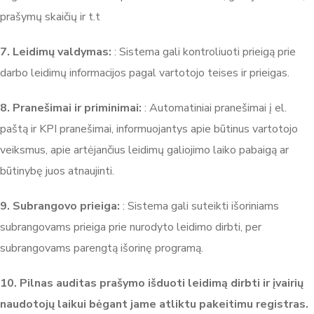
prašymų skaičių ir t.t
7. Leidimų valdymas:
: Sistema gali kontroliuoti prieigą prie
darbo leidimų informacijos pagal vartotojo teises ir prieigas.
8. Pranešimai ir priminimai:
: Automatiniai pranešimai į el.
paštą ir KPI pranešimai, informuojantys apie būtinus vartotojo
veiksmus, apie artėjančius leidimų galiojimo laiko pabaigą ar
būtinybę juos atnaujinti.
9. Subrangovo prieiga:
: Sistema gali suteikti išoriniams
subrangovams prieiga prie nurodyto leidimo dirbti, per
subrangovams parengtą išorinę programą.
10. Pilnas auditas prašymo išduoti leidimą dirbti ir įvairių
naudotojų laikui bėgant jame atliktu pakeitimu registras.