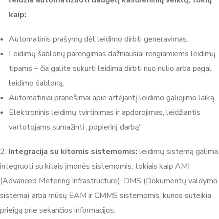
leidžia automatizuoti daugelį kasdieninių veiklų, tokių
kaip:
Automatinis prašymų dėl leidimo dirbti generavimas.
Leidimų šablonų parengimas dažniausiai rengiamiems leidimų
tipams – čia galite sukurti leidimą dirbti nuo nulio arba pagal
leidimo šabloną.
Automatiniai pranešimai apie artėjantį leidimo galiojimo laiką.
Elektroninis leidimų tvirtinimas ir apdorojimas, leidžiantis
vartotojams sumažinti „popierinį darbą“
2.
Integracija su kitomis sistemomis:
leidimų sistemą galima
integruoti su kitais įmonės sistemomis, tokiais kaip AMI
(Advanced Metering Infrastructure), DMS (Dokumentų valdymo
sistema) arba mūsų EAM ir CMMS sistemomis, kurios suteikia
prieigą prie sekančios informacijos: