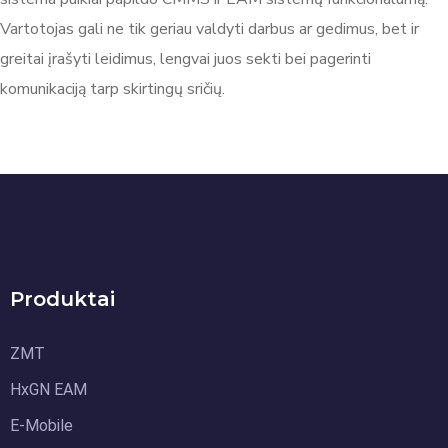
Vartotojas gali ne tik geriau valdyti darbus ar gedimus, bet ir
greitai įrašyti leidimus, lengvai juos sekti bei pagerinti
komunikaciją tarp skirtingų sričių.
Produktai
ZMT
HxGN EAM
E-Mobile