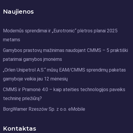
Naujienos
Modernūs sprendimai ir „Eurotronic“ plėtros planai 2025
metams
Gamybos prastovų mažinimas naudojant CMMS – 5 praktiški
patarimai gamybos įmonėms
„Orlen Unipetrol A.S.“ mūsų EAM/CMMS sprendimų paketas
gamyboje veikia jau 12 mėnesių
CMMS ir Pramonė 4.0 – kaip ateities technologijos paveiks
techninę priežiūrą?
BorgWarner Rzeszów Sp. z o.o. eMobile
Kontaktas