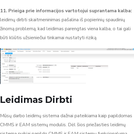
11. Prieiga prie informacijos vartotojui suprantama kalba:
leidimų dirbti skaitmeninimas pašalina iš popierinių spaudinių
žinomą problemą, kad leidimas parengtas viena kalba, o tai gali
būti kliūtis užsieniečiui tinkamai nustatyti riziką.
Leidimas Dirbti
Mūsų darbo leidimų sistema dažnai pateikiama kaip papildomas
CMMS ir EAM sistemų modulis. Dėl šios priežasties leidimų
sistema puikiai papildo CMMS ir EAM sistemų funkcionalumą.