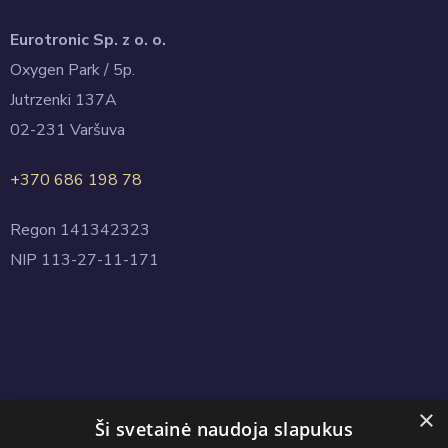
Eurotronic Sp. z o. o.
Oxygen Park / 5p.
Jutrzenki 137A
02-231 Varšuva
+370 686 198 78
Regon 141342323
NIP 113-27-11-171
×
Ši svetainė naudoja slapukus
Copyright © 2024 Eurotronic.net.pl. All Rights Reserved.