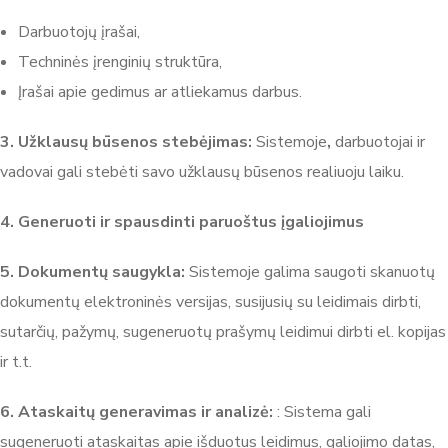
Darbuotojų įrašai,
Techninės įrenginių struktūra,
Įrašai apie gedimus ar atliekamus darbus.
3. Užklausų būsenos stebėjimas:
Sistemoje
,
darbuotojai ir
vadovai gali stebėti savo užklausų būsenos realiuoju laiku.
4. Generuoti ir spausdinti paruoštus įgaliojimus
5. Dokumentų saugykla:
Sistemoje galima saugoti skanuotų
dokumentų elektroninės versijas, susijusių su leidimais dirbti,
sutarčių, pažymų, sugeneruotų prašymų leidimui dirbti el. kopijas
ir t.t.
6. Ataskaitų generavimas ir analizė:
: Sistema gali
sugeneruoti ataskaitas apie išduotus leidimus, galiojimo datas,