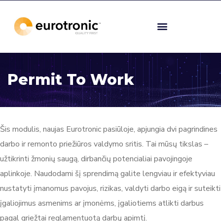
Permit To Work
Šis modulis, naujas Eurotronic pasiūloje, apjungia dvi pagrindines
darbo ir remonto priežiūros valdymo sritis. Tai mūsų tikslas –
užtikrinti žmonių saugą, dirbančių potencialiai pavojingoje
aplinkoje. Naudodami šį sprendimą galite lengviau ir efektyviau
nustatyti įmanomus pavojus, rizikas, valdyti darbo eigą ir suteikti
įgaliojimus asmenims ar įmonėms, įgaliotiems atlikti darbus
pagal griežtai reglamentuotą darbų apimtį.