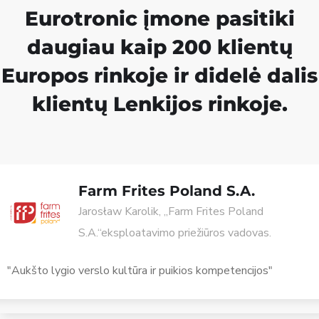
Eurotronic įmone pasitiki
daugiau kaip 200 klientų
Europos rinkoje ir didelė dalis
klientų Lenkijos rinkoje.
Farm Frites Poland S.A.
Jarosław Karolik, „Farm Frites Poland
S.A.“eksploatavimo priežiūros vadovas.
"Aukšto lygio verslo kultūra ir puikios kompetencijos"