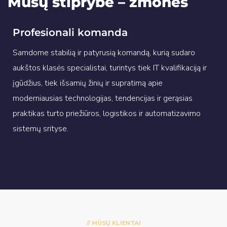
Mūsų stiprybė – žmonės
Profesionali komanda
Samdome stabilią ir patyrusią komandą, kurią sudaro
aukštos klasės specialistai, turintys tiek IT kvalifikaciją ir
įgūdžius, tiek išsamių žinių ir supratimą apie
moderniausias technologijas, tendencijas ir gerąsias
praktikas turto priežiūros, logistikos ir automatizavimo
sistemų srityse.
// MŪSŲ KLIENTAI