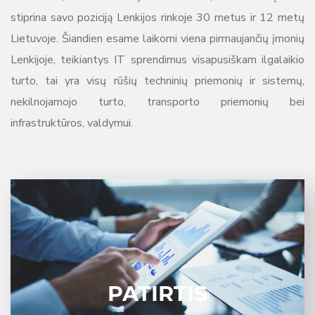
stiprina savo poziciją Lenkijos rinkoje 30 metus ir 12 metų
Lietuvoje. Šiandien esame laikomi viena pirmaujančių įmonių
Lenkijoje, teikiantys IT sprendimus visapusiškam ilgalaikio
turto, tai yra visų rūšių techninių priemonių ir sistemų,
nekilnojamojo turto, transporto priemonių bei
infrastruktūros, valdymui.
Kuriame ateitį naudodamiesi praeities patirtimi. Ji
nukreipia mus tinkamalinkme.
PATIRTIS