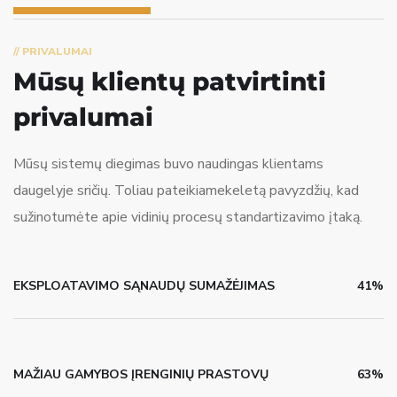
// PRIVALUMAI
Mūsų klientų patvirtinti
privalumai
Mūsų sistemų diegimas buvo naudingas klientams
daugelyje sričių. Toliau pateikiamekeletą pavyzdžių, kad
sužinotumėte apie vidinių procesų standartizavimo įtaką.
EKSPLOATAVIMO SĄNAUDŲ SUMAŽĖJIMAS
41%
MAŽIAU GAMYBOS ĮRENGINIŲ PRASTOVŲ
63%