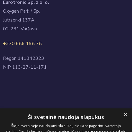
Eurotronic Sp. z o. o.
Oxygen Park / 5p.
Jutrzenki 137A
02-231 Varšuva
+370 686 198 78
Regon 141342323
NIP 113-27-11-171
×
Ši svetainė naudoja slapukus
Copyright © 2024 Eurotronic.net.pl. All Rights Reserved.
Šioje svetainėje naudojami slapukai, siekiant pagerinti vartotojo
patirtį. Naudodamiesi mūsų svetaine, jūs sutinkate su visais slapukais