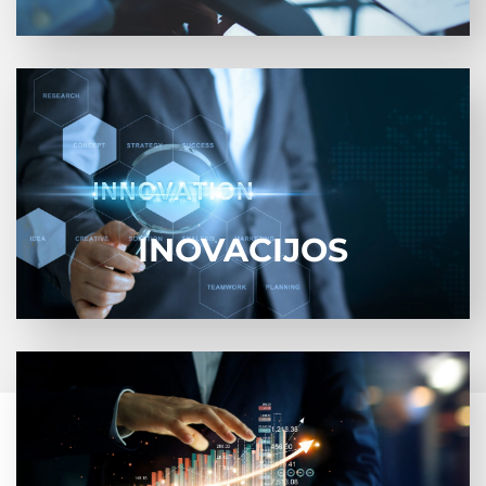
Troškimas būti pirmiems skatina inovacijas.
Patikrinkite mūsų pasiūlymą dėl pasaulinės klasės
CMMS/EAM sistemų.
INOVACIJOS
Mūsų sprendimų garantija – saugumas. Tai suteikia
mums ramybės jausmą.