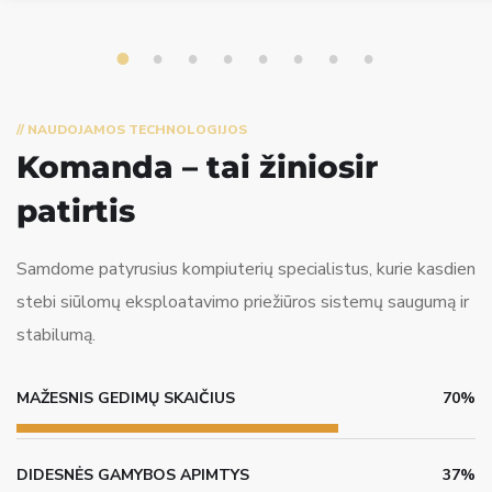
1
2
3
4
5
6
7
8
// NAUDOJAMOS TECHNOLOGIJOS
Komanda – tai žinios
ir
patirtis
Samdome patyrusius kompiuterių specialistus, kurie kasdien
stebi siūlomų eksploatavimo priežiūros sistemų saugumą ir
stabilumą.
MAŽESNIS GEDIMŲ SKAIČIUS
70%
DIDESNĖS GAMYBOS APIMTYS
37%