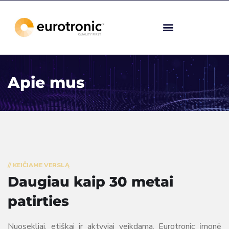
Apie mus
// KEIČIAME VERSLĄ
Daugiau kaip 30 metai
patirties
Nuosekliai, etiškai ir aktyviai veikdama, Eurotronic įmonė