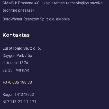
CMMS ir Pramonė 4.0 – kaip ateities technologijos paveiks
techninę priežiūrą?
BorgWarner Rzeszów Sp. z o.o. eMobile
Kontaktas
Eurotronic Sp. z o. o.
Oxygen Park / 5p.
Jutrzenki 137A
02-231 Varšuva
+370 686 198 78
Regon 141342323
NIP 113-27-11-171