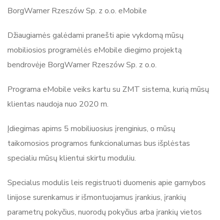
BorgWarner Rzeszów Sp. z o.o. eMobile
Džiaugiamės galėdami pranešti apie vykdomą mūsų
mobiliosios programėlės eMobile diegimo projektą
bendrovėje BorgWarner Rzeszów Sp. z o.o.
Programa eMobile veiks kartu su ZMT sistema, kurią mūsų
klientas naudoja nuo 2020 m.
Įdiegimas apims 5 mobiliuosius įrenginius, o mūsų
taikomosios programos funkcionalumas bus išplėstas
specialiu mūsų klientui skirtu moduliu.
Specialus modulis leis registruoti duomenis apie gamybos
linijose surenkamus ir išmontuojamus įrankius, įrankių
parametrų pokyčius, nuorodų pokyčius arba įrankių vietos