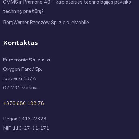
CMMS ir Pramonė 4.0 – kaip ateities technologijos paveiks
techninę priežiūrą?
BorgWarner Rzeszów Sp. z o.o. eMobile
Kontaktas
Eurotronic Sp. z o. o.
Oxygen Park / 5p.
Jutrzenki 137A
02-231 Varšuva
+370 686 198 78
Regon 141342323
NIP 113-27-11-171