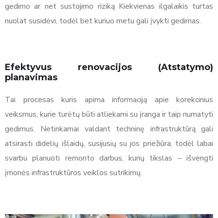
gedimo ar net sustojimo riziką Kiekvienas ilgalaikis turtas
nuolat susidėvi, todėl bet kuriuo metu gali įvykti gedimas.
Efektyvus renovacijos (Atstatymo)
planavimas
Tai procesas kuris apima informaciją apie korekcinius
veiksmus, kurie turėtų būti atliekami su įranga ir taip numatyti
gedimus. Netinkamai valdant techninę infrastruktūrą gali
atsirasti didelių išlaidų, susijusių su jos priežiūra, todėl labai
svarbu planuoti remonto darbus, kurių tikslas – išvengti
įmonės infrastruktūros veiklos sutrikimų.