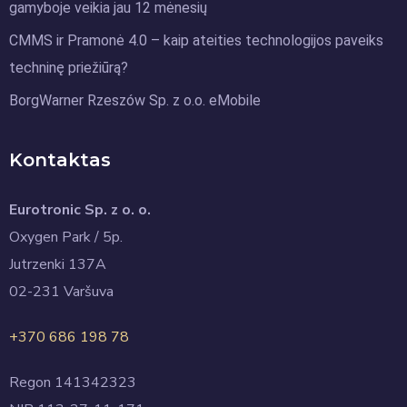
gamyboje veikia jau 12 mėnesių
CMMS ir Pramonė 4.0 – kaip ateities technologijos paveiks
techninę priežiūrą?
BorgWarner Rzeszów Sp. z o.o. eMobile
Kontaktas
Eurotronic Sp. z o. o.
Oxygen Park / 5p.
Jutrzenki 137A
02-231 Varšuva
+370 686 198 78
Regon 141342323