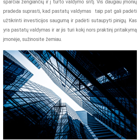
sparčiai žengiančių ir į turto valdymo sritį. Vis daugiau įmonių
pradeda suprasti, kad pastatų valdymas taip pat gali padėti
užtikrinti investicijos saugumą ir padėti sutaupyti pinigų. Kas
yra pastatų valdymas ir ar jis turi kokį nors praktinį pritaikymą
įmonėje, sužinosite žemiau.