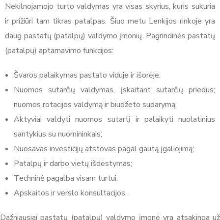
Nekilnojamojo turto valdymas yra visas skyrius, kuris sukuria
ir prižiūri tam tikras patalpas. Šiuo metu Lenkijos rinkoje yra
daug pastatų (patalpų) valdymo įmonių. Pagrindinės pastatų
(patalpų) aptarnavimo funkcijos:
Švaros palaikymas pastato viduje ir išorėje;
Nuomos sutarčių valdymas, įskaitant sutarčių priedus;
nuomos rotacijos valdymą ir biudžeto sudarymą;
Aktyviai valdyti nuomos sutartį ir palaikyti nuolatinius
santykius su nuomininkais;
Nuosavas investicijų atstovas pagal gautą įgaliojimą;
Patalpų ir darbo vietų išdėstymas;
Techninė pagalba visam turtui;
Apskaitos ir verslo konsultacijos.
Dažniausiai pastatų (patalpų) valdymo įmonė yra atsakinga už