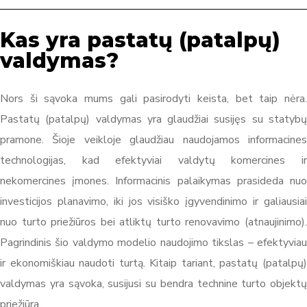
Kas yra pastatų (patalpų)
valdymas?
Nors ši sąvoka mums gali pasirodyti keista, bet taip nėra.
Pastatų (patalpų) valdymas yra glaudžiai susijęs su statybų
pramone. Šioje veikloje glaudžiau naudojamos informacines
technologijas, kad efektyviai valdytų komercines ir
nekomercines įmones. Informacinis palaikymas prasideda nuo
investicijos planavimo, iki jos visiško įgyvendinimo ir galiausiai
nuo turto priežiūros bei atliktų turto renovavimo (atnaujinimo).
Pagrindinis šio valdymo modelio naudojimo tikslas – efektyviau
ir ekonomiškiau naudoti turtą. Kitaip tariant, pastatų (patalpų)
valdymas yra sąvoka, susijusi su bendra technine turto objektų
priežiūra.