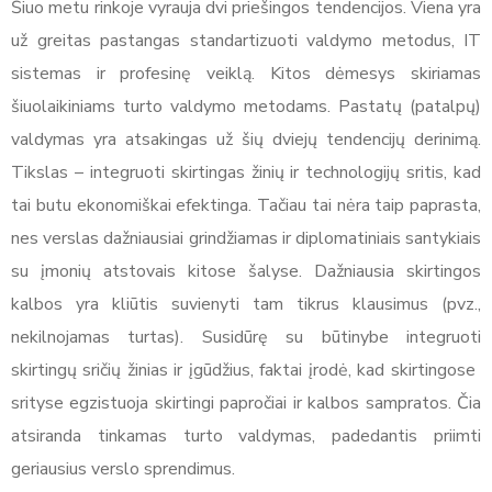
Šiuo metu rinkoje vyrauja dvi priešingos tendencijos. Viena yra
už greitas pastangas standartizuoti valdymo metodus, IT
sistemas ir profesinę veiklą. Kitos dėmesys skiriamas
šiuolaikiniams turto valdymo metodams. Pastatų (patalpų)
valdymas yra atsakingas už šių dviejų tendencijų derinimą.
Tikslas – integruoti skirtingas žinių ir technologijų sritis, kad
tai butu ekonomiškai efektinga. Tačiau tai nėra taip paprasta,
nes verslas dažniausiai grindžiamas ir diplomatiniais santykiais
su įmonių atstovais kitose šalyse. Dažniausia skirtingos
kalbos yra kliūtis suvienyti tam tikrus klausimus (pvz.,
nekilnojamas turtas). Susidūrę su būtinybe integruoti
skirtingų sričių žinias ir įgūdžius, faktai įrodė, kad skirtingose ​​
srityse egzistuoja skirtingi papročiai ir kalbos sampratos. Čia
atsiranda tinkamas turto valdymas, padedantis priimti
geriausius verslo sprendimus.