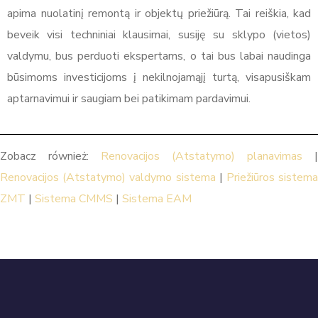
apima nuolatinį remontą ir objektų priežiūrą. Tai reiškia, kad
beveik visi techniniai klausimai, susiję su sklypo (vietos)
valdymu, bus perduoti ekspertams, o tai bus labai naudinga
būsimoms investicijoms į nekilnojamąjį turtą, visapusiškam
aptarnavimui ir saugiam bei patikimam pardavimui.
Zobacz również:
Renovacijos (Atstatymo) planavimas
|
Renovacijos (Atstatymo) valdymo sistema
|
Priežiūros sistem
ZMT
|
Sistema CMMS
|
Sistema EAM