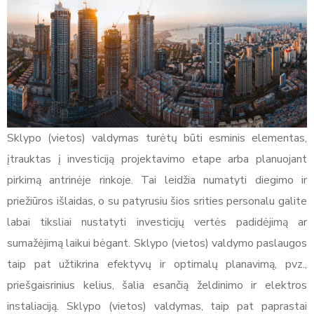
Sklypo (vietos) valdymas turėtų būti esminis elementas,
įtrauktas į investiciją projektavimo etape arba planuojant
pirkimą antrinėje rinkoje. Tai leidžia numatyti diegimo ir
priežiūros išlaidas, o su patyrusiu šios srities personalu galite
labai tiksliai nustatyti investicijų vertės padidėjimą ar
sumažėjimą laikui bėgant. Sklypo (vietos) valdymo paslaugos
taip pat užtikrina efektyvų ir optimalų planavimą, pvz.,
priešgaisrinius kelius, šalia esančią želdinimo ir elektros
instaliaciją. Sklypo (vietos) valdymas, taip pat paprastai