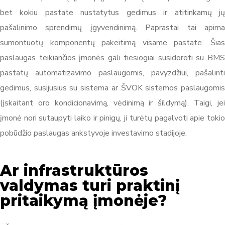
bet kokiu pastate nustatytus gedimus ir atitinkamų jų
pašalinimo sprendimų įgyvendinimą. Paprastai tai apima
sumontuotų komponentų pakeitimą visame pastate. Šias
paslaugas teikiančios įmonės gali tiesiogiai susidoroti su BMS
pastatų automatizavimo paslaugomis, pavyzdžiui, pašalinti
gedimus, susijusius su sistema ar ŠVOK sistemos paslaugomis
(įskaitant oro kondicionavimą, vėdinimą ir šildymą). Taigi, jei
įmonė nori sutaupyti laiko ir pinigų, ji turėtų pagalvoti apie tokio
pobūdžio paslaugas ankstyvoje investavimo stadijoje.
Ar infrastruktūros
valdymas turi praktinį
pritaikymą įmonėje?