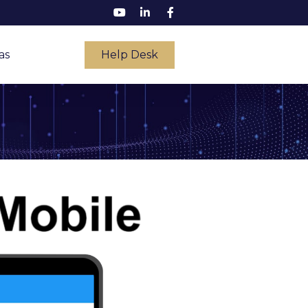
as
Help Desk