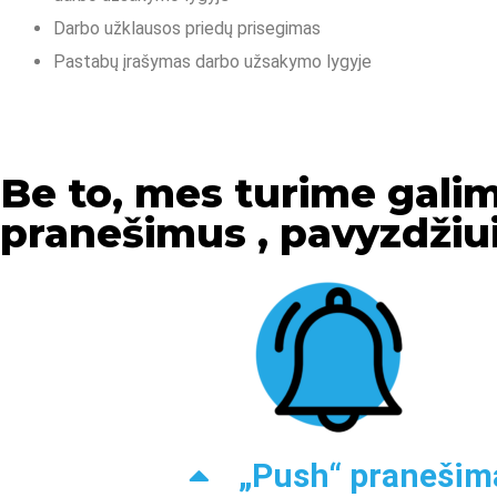
Darbo užklausos priedų prisegimas
Pastabų įrašymas darbo užsakymo lygyje
Be to, mes turime gali
pranešimus , pavyzdžiui
„Push“ pranešim