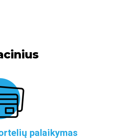
acinius
ortelių palaikymas