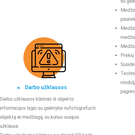
su gal
Medžia
pasiri
Medžia
medžia
Medžia
Prekių 
Susidėv
Techni
modulį
Darbo užklausos
pagrin
Darbo užklausos kūrimas iš objekto
informacijos lygio su galimybe nufotografuoti
objektą ar medžiagą, su kuriuo susijusi
užklausa