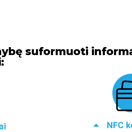
mybę suformuoti inform
:
NFC k
ai