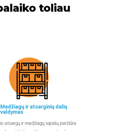
alaiko toliau
Medžiagų ir atsarginių dalių
valdymas
io atsargų ir medžiagų sąrašų peržiūra