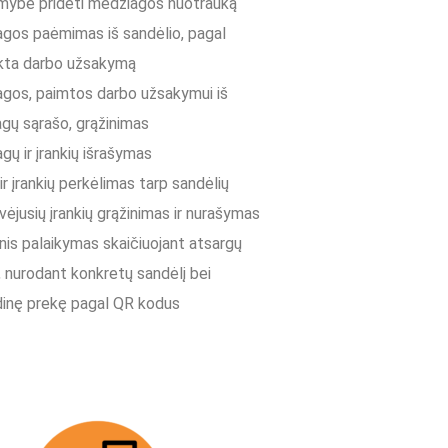
imybe pridėti medžiagos nuotrauką
gos paėmimas iš sandėlio, pagal
nkta darbo užsakymą
gos, paimtos darbo užsakymui iš
gų sąrašo, grąžinimas
gų ir įrankių išrašymas
ir įrankių perkėlimas tarp sandėlių
ėjusių įrankių grąžinimas ir nurašymas
nis palaikymas skaičiuojant atsargų
, nurodant konkretų sandėlį bei
dinę prekę pagal QR kodus