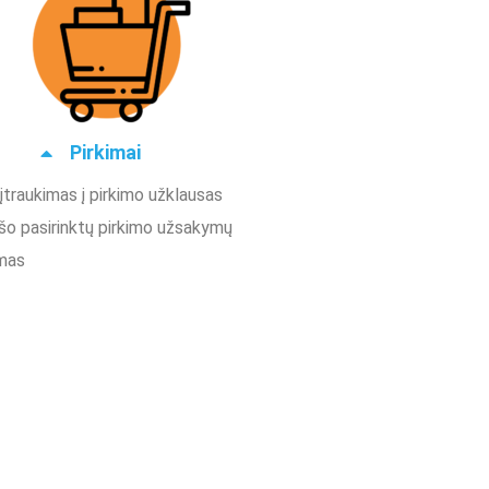
Pirkimai
įtraukimas į pirkimo užklausas
ašo pasirinktų pirkimo užsakymų
mas