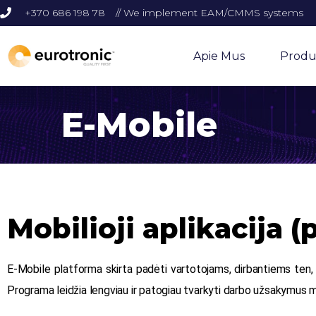
+370 686 198 78
// We implement EAM/CMMS systems
Apie Mus
Produ
E-Mobile
Mobilioji aplikacija 
E-Mobile platforma skirta padėti vartotojams, dirbantiems ten,
Programa leidžia lengviau ir patogiau tvarkyti darbo užsakymus mob