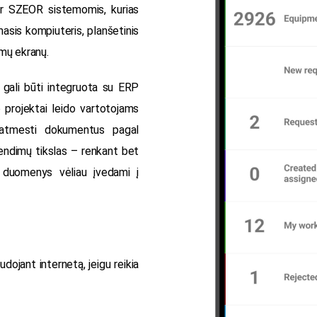
r SZEOR sistemomis, kurias
masis kompiuteris, planšetinis
amų ekranų.
ali būti integruota su ERP
projektai leido vartotojams
i, atmesti dokumentus pagal
rendimų tikslas – renkant bet
ų duomenys vėliau įvedami į
dojant internetą, jeigu reikia