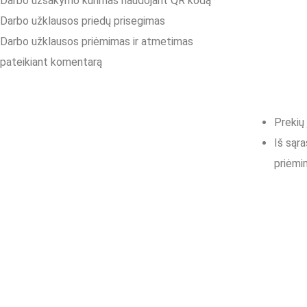
Darbo užsakymo kūrimas naudojant QR kodą
Darbo užklausos priedų prisegimas
Darbo užklausos priėmimas ir atmetimas
pateikiant komentarą
Prekių 
Iš sąr
priėmi