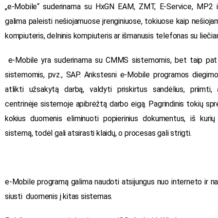
„e-Mobile“ suderinama su HxGN EAM, ZMT, E-Service, MP2 i
galima paleisti nešiojamuose įrenginiuose, tokiuose kaip nešioja
kompiuteris, delninis kompiuteris ar išmanusis telefonas su lieči
e-Mobile yra suderinama su CMMS sistemomis, bet taip pat g
sistemomis, pvz., SAP. Ankstesni e-Mobile programos diegimo 
atlikti užsakytą darbą, valdyti priskirtus sandėlius, priimt
centrinėje sistemoje apibrėžtą darbo eigą. Pagrindinis tokių sp
kokius duomenis eliminuoti popierinius dokumentus, iš kuri
sistemą, todėl gali atsirasti klaidų, o procesas gali strigti.
e-Mobile programą galima naudoti atsijungus nuo interneto ir nau
siusti duomenis į kitas sistemas.