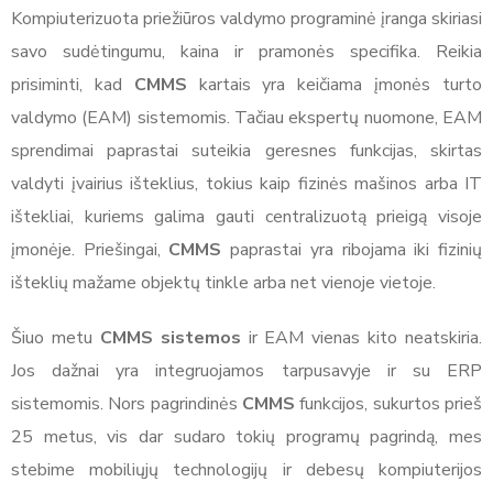
Kompiuterizuota priežiūros valdymo programinė įranga skiriasi
savo sudėtingumu, kaina ir pramonės specifika. Reikia
prisiminti, kad
CMMS
kartais yra keičiama įmonės turto
valdymo (EAM) sistemomis. Tačiau ekspertų nuomone, EAM
sprendimai paprastai suteikia geresnes funkcijas, skirtas
valdyti įvairius išteklius, tokius kaip fizinės mašinos arba IT
ištekliai, kuriems galima gauti centralizuotą prieigą visoje
įmonėje. Priešingai,
CMMS
paprastai yra ribojama iki fizinių
išteklių mažame objektų tinkle arba net vienoje vietoje.
Šiuo metu
CMMS sistemos
ir EAM vienas kito neatskiria.
Jos dažnai yra integruojamos tarpusavyje ir su ERP
sistemomis. Nors pagrindinės
CMMS
funkcijos, sukurtos prieš
25 metus, vis dar sudaro tokių programų pagrindą, mes
stebime mobiliųjų technologijų ir debesų kompiuterijos