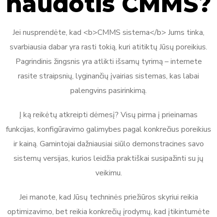
naudotis CMMS?
Jei nusprendėte, kad <b>CMMS sistema</b> Jums tinka,
svarbiausia dabar yra rasti tokią, kuri atitiktų Jūsų poreikius.
Pagrindinis žingsnis yra atlikti išsamų tyrimą – internete
rasite straipsnių, lyginančių įvairias sistemas, kas labai
palengvins pasirinkimą.
Į ką reikėtų atkreipti dėmesį? Visų pirma į prieinamas
funkcijas, konfigūravimo galimybes pagal konkrečius poreikius
ir kainą. Gamintojai dažniausiai siūlo demonstracines savo
sistemų versijas, kurios leidžia praktiškai susipažinti su jų
veikimu.
Jei manote, kad Jūsų techninės priežiūros skyriui reikia
optimizavimo, bet reikia konkrečių įrodymų, kad įtikintumėte