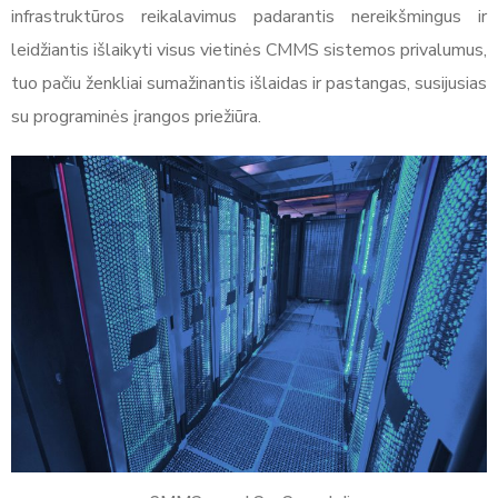
infrastruktūros reikalavimus padarantis nereikšmingus ir
leidžiantis išlaikyti visus vietinės CMMS sistemos privalumus,
tuo pačiu ženkliai sumažinantis išlaidas ir pastangas, susijusias
su programinės įrangos priežiūra.