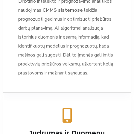
Dirbtinio intelekto ir prognozavimo analitikos
naudojimas
CMMS sistemose
leidžia
prognozuoti gedimus ir optimizuoti priežiūros
darbų planavimą. AI algoritmai analizuoja
istorinius duomenis ir esamą informaciją, kad
identifikuotų modelius ir prognozuotų, kada
mašinos gali sugesti. Dėl to įmonės gali imtis
proaktyvių priežiūros veiksmų, užkertant kelią
prastovoms ir mažinant sąnaudas.
Judrumas ir Duomenų