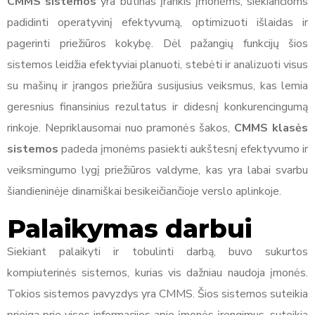
CMMS sistemos
yra būtinas įrankis įmonėms, siekiančioms
padidinti operatyvinį efektyvumą, optimizuoti išlaidas ir
pagerinti priežiūros kokybę. Dėl pažangių funkcijų šios
sistemos leidžia efektyviai planuoti, stebėti ir analizuoti visus
su mašinų ir įrangos priežiūra susijusius veiksmus, kas lemia
geresnius finansinius rezultatus ir didesnį konkurencingumą
rinkoje. Nepriklausomai nuo pramonės šakos,
CMMS klasės
sistemos
padeda įmonėms pasiekti aukštesnį efektyvumo ir
veiksmingumo lygį priežiūros valdyme, kas yra labai svarbu
šiandieninėje dinamiškai besikeičiančioje verslo aplinkoje.
Palaikymas darbui
Siekiant palaikyti ir tobulinti darbą, buvo sukurtos
kompiuterinės sistemos, kurias vis dažniau naudoja įmonės.
Tokios sistemos pavyzdys yra CMMS. Šios sistemos suteikia
prieigą prie visos informacijos apie įmonės įrengimus, suteikia