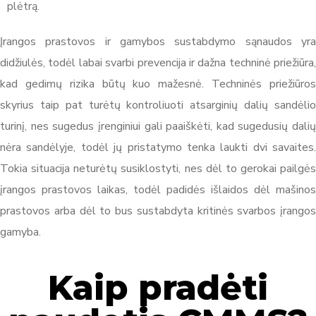
plėtrą.
Įrangos prastovos ir gamybos sustabdymo sąnaudos yra
didžiulės, todėl labai svarbi prevencija ir dažna techninė priežiūra,
kad gedimų rizika būtų kuo mažesnė. Techninės priežiūros
skyrius taip pat turėtų kontroliuoti atsarginių dalių sandėlio
turinį, nes sugedus įrenginiui gali paaiškėti, kad sugedusių dalių
nėra sandėlyje, todėl jų pristatymo tenka laukti dvi savaites.
Tokia situacija neturėtų susiklostyti, nes dėl to gerokai pailgės
įrangos prastovos laikas, todėl padidės išlaidos dėl mašinos
prastovos arba dėl to bus sustabdyta kritinės svarbos įrangos
gamyba.
Kaip pradėti