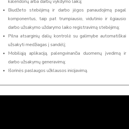
kalendorių arba darbų vykdymo laiką;
Biudžeto stebėjimą ir darbo jėgos panaudojimą pagal
komponentus, taip pat trumpiausio, vidutinio ir ilgiausio
darbo užsakymo uždarymo laiko registravimą stebėjimą;
Pilna atsarginių dalių kontrolė su galimybe automatiškai
užsakyti medžiagas į sandėlį;
Mobiliąją aplikaciją, palengvinančia duomenų įvedimą ir
darbo užsakymų generavimą;
Išorinės paslaugos užklausos inicijavimą.