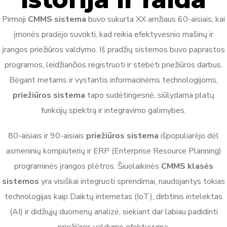
Pirmoji
CMMS sistema
buvo sukurta XX amžiaus 60-aisiais, kai
įmonės pradėjo suvokti, kad reikia efektyvesnio mašinų ir
įrangos priežiūros valdymo. Iš pradžių sistemos buvo paprastos
programos, leidžiančios registruoti ir stebėti priežiūros darbus.
Bėgant metams ir vystantis informacinėms technologijoms,
priežiūros sistema
tapo sudėtingesnė, siūlydama platų
funkcijų spektrą ir integravimo galimybes.
80-aisiais ir 90-aisiais
priežiūros sistema
išpopuliarėjo dėl
asmeninių kompiuterių ir ERP (Enterprise Resource Planning)
programinės įrangos plėtros. Šiuolaikinės
CMMS klasės
sistemos
yra visiškai integruoti sprendimai, naudojantys tokias
technologijas kaip Daiktų internetas (IoT), dirbtinis intelektas
(AI) ir didžiųjų duomenų analizė, siekiant dar labiau padidinti