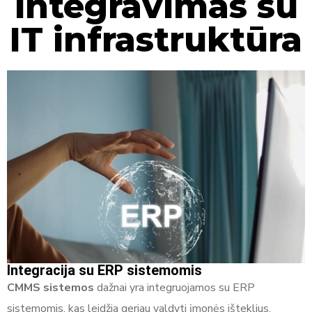
integravimas su
IT infrastruktūra
Integracija su ERP sistemomis
CMMS sistemos
dažnai yra integruojamos su ERP
sistemomis, kas leidžia geriau valdyti įmonės išteklius.