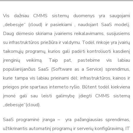
Vis dažniau CMMS sistemų duomenys yra saugojami
„debesyje“ (cloud) ir pasiekiami , naudojant SaaS modelį.
Daug dėmesio skiriama įvairiems reikalavimams, susijusiems
su infrastruktūros priežiūra ir valdymu. Todėl rinkoje yra įvairių
taikomųjų programų, kurios gali padėti kontroliuoti kasdienį
įrenginių veikimą. Taip pat, pastebime vis labiau
populiarėjančius SaaS (Software as a Service) sprendimus,
kurie tampa vis labiau prieinami dėl: infrastruktūros, kainos ir
prieigos prie spartaus interneto ryšio. Būtent todėl kiekviena
įmonė gali sau leisti galimybę įdiegti CMMS sistemą
„debesyje“(cloud).
SaaS programinė įranga – yra pažangiausias sprendimas,
užtikrinantis automatinį programų ir serverių konfigūravimą, IT