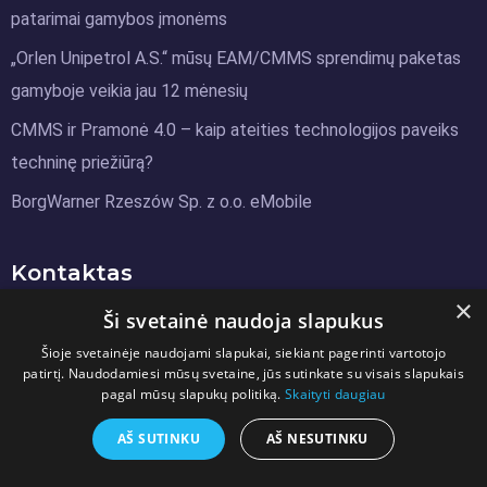
patarimai gamybos įmonėms
„Orlen Unipetrol A.S.“ mūsų EAM/CMMS sprendimų paketas
gamyboje veikia jau 12 mėnesių
CMMS ir Pramonė 4.0 – kaip ateities technologijos paveiks
techninę priežiūrą?
BorgWarner Rzeszów Sp. z o.o. eMobile
Kontaktas
×
Ši svetainė naudoja slapukus
Eurotronic Sp. z o. o.
Šioje svetainėje naudojami slapukai, siekiant pagerinti vartotojo
Oxygen Park / 5p.
patirtį. Naudodamiesi mūsų svetaine, jūs sutinkate su visais slapukais
pagal mūsų slapukų politiką.
Skaityti daugiau
Jutrzenki 137A
02-231 Varšuva
AŠ SUTINKU
AŠ NESUTINKU
+370 686 198 78