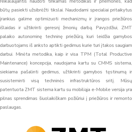
reikalaujantis naudoti tinkamas metodikas ir priemones, kad
būtų pasiekti užsibrėžti tikslai. Naudodami specialiai pritaikytus
įrankius galime optimizuoti mechanizmų ir įrangos priežiūros
išlaidas ir užtikrinti geresnį žmonių darbą. Pavyzdžiui, ZMT
palaiko autonominę techninę priežiūrą, kuri leidžia gamybos
darbuotojams iš anksto aptikti gedimus kurie turi įtakos saugiam
darbui. Minėta metodika, kaip ir visa TPM (Total Productive
Maintenance) koncepcija, naudojama kartu su CMMS sistema,
siekiama pašalinti gedimus, užtikrinti gamybos tęstinumą ir
susisteminti visą techninės infrastruktūros sritį. Mūsų
patentuota ZMT sistema kartu su mobiliąja e-Mobile versija yra
pilnas sprendimas šiuolaikiškam požiūriui į priežiūros ir remonto
paslaugas.