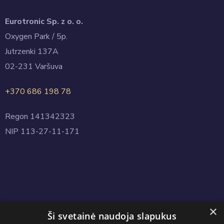
Eurotronic Sp. z o. o.
Oxygen Park / 5p.
Jutrzenki 137A
02-231 Varšuva
+370 686 198 78
Regon 141342323
NIP 113-27-11-171
×
Ši svetainė naudoja slapukus
Copyright © 2024 Eurotronic.net.pl. All Rights Reserved.