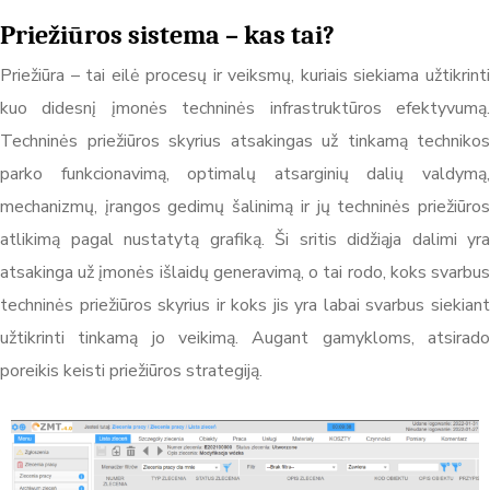
Priežiūros sistema – kas tai?
Priežiūra – tai eilė procesų ir veiksmų, kuriais siekiama užtikrinti
kuo didesnį įmonės techninės infrastruktūros efektyvumą.
Techninės priežiūros skyrius atsakingas už tinkamą technikos
parko funkcionavimą, optimalų atsarginių dalių valdymą,
mechanizmų, įrangos gedimų šalinimą ir jų techninės priežiūros
atlikimą pagal nustatytą grafiką. Ši sritis didžiąja dalimi yra
atsakinga už įmonės išlaidų generavimą, o tai rodo, koks svarbus
techninės priežiūros skyrius ir koks jis yra labai svarbus siekiant
užtikrinti tinkamą jo veikimą. Augant gamykloms, atsirado
poreikis keisti priežiūros strategiją.