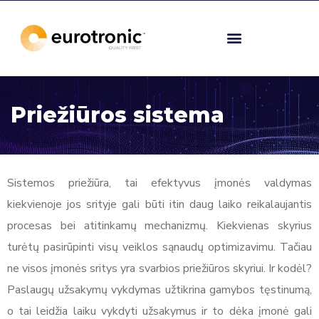
Priežiūros sistema
Sistemos priežiūra, tai efektyvus įmonės valdymas
kiekvienoje jos srityje gali būti itin daug laiko reikalaujantis
procesas bei atitinkamų mechanizmų. Kiekvienas skyrius
turėtų pasirūpinti visų veiklos sąnaudų optimizavimu. Tačiau
ne visos įmonės sritys yra svarbios priežiūros skyriui. Ir kodėl?
Paslaugų užsakymų vykdymas užtikrina gamybos tęstinumą,
o tai leidžia laiku vykdyti užsakymus ir to dėka įmonė gali