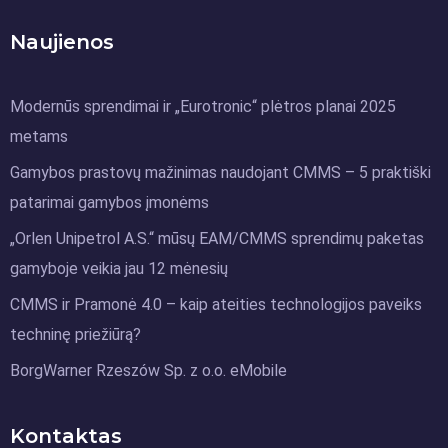
Naujienos
Modernūs sprendimai ir „Eurotronic“ plėtros planai 2025
metams
Gamybos prastovų mažinimas naudojant CMMS – 5 praktiški
patarimai gamybos įmonėms
„Orlen Unipetrol A.S.“ mūsų EAM/CMMS sprendimų paketas
gamyboje veikia jau 12 mėnesių
CMMS ir Pramonė 4.0 – kaip ateities technologijos paveiks
techninę priežiūrą?
BorgWarner Rzeszów Sp. z o.o. eMobile
Kontaktas