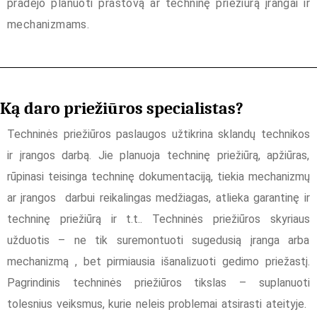
pradėjo planuoti prastovą ar techninę priežiūrą įrangai ir
mechanizmams.
Ką daro priežiūros specialistas?
Techninės priežiūros paslaugos užtikrina sklandų technikos
ir įrangos darbą. Jie planuoja techninę priežiūrą, apžiūras,
rūpinasi teisinga techninę dokumentaciją, tiekia mechanizmų
ar įrangos darbui reikalingas medžiagas, atlieka garantinę ir
techninę priežiūrą ir t.t.. Techninės priežiūros skyriaus
užduotis – ne tik suremontuoti sugedusią įranga arba
mechanizmą , bet pirmiausia išanalizuoti gedimo priežastį.
Pagrindinis techninės priežiūros tikslas – suplanuoti
tolesnius veiksmus, kurie neleis problemai atsirasti ateityje.