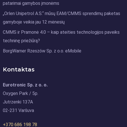
patarimai gamybos įmonėms
„Orlen Unipetrol A.S.“ mūsų EAM/CMMS sprendimų paketas
gamyboje veikia jau 12 mėnesių
CMMS ir Pramonė 4.0 – kaip ateities technologijos paveiks
techninę priežiūrą?
BorgWarner Rzeszów Sp. z o.o. eMobile
Kontaktas
Eurotronic Sp. z o. o.
Oxygen Park / 5p.
Jutrzenki 137A
02-231 Varšuva
+370 686 198 78